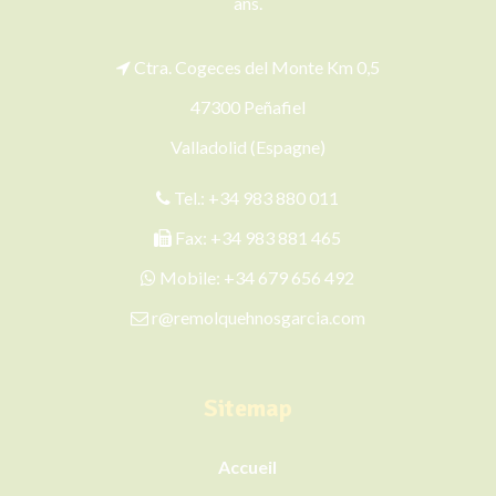
ans.
Ctra. Cogeces del Monte Km 0,5
47300 Peñafiel
Valladolid (Espagne)
Tel.:
+34 983 880 011
Fax: +34 983 881 465
Mobile:
+34 679 656 492
r@remolquehnosgarcia.com
Sitemap
Accueil