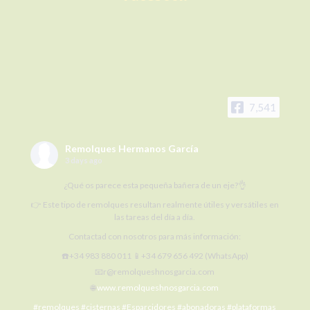
7,541
Remolques Hermanos García
3 days ago
¿Qué os parece esta pequeña bañera de un eje?👌
👉 Este tipo de remolques resultan realmente útiles y versátiles en
las tareas del día a día.
Contactad con nosotros para más información:
☎️+34 983 880 011 📱+34 679 656 492 (WhatsApp)
📧r@remolqueshnosgarcia.com
🌐
www.remolqueshnosgarcia.com
#remolques
#cisternas
#Esparcidores
#abonadoras
#plataformas