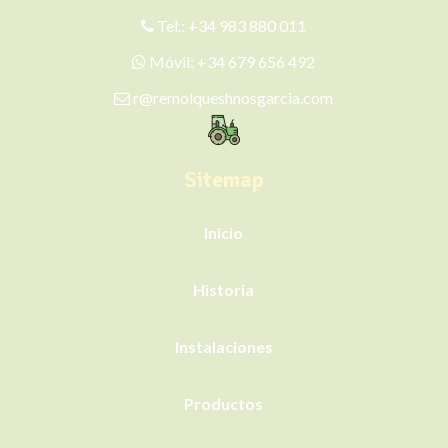
Tel.:
+34 983 880 011
Móvil:
+34 679 656 492
r@remolqueshnosgarcia.com
Sitemap
Inicio
Historia
Instalaciones
Productos