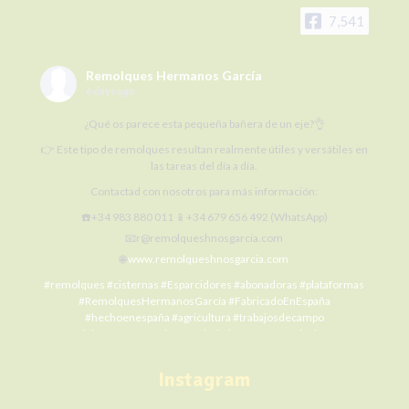
7,541
Remolques Hermanos García
6 days ago
¿Qué os parece esta pequeña bañera de un eje?👌
👉 Este tipo de remolques resultan realmente útiles y versátiles en
las tareas del día a día.
Contactad con nosotros para más información:
☎️+34 983 880 011 📱+34 679 656 492 (WhatsApp)
📧r@remolqueshnosgarcia.com
🌐
www.remolqueshnosgarcia.com
#remolques
#cisternas
#Esparcidores
#abonadoras
#plataformas
#RemolquesHermanosGarcía
#FabricadoEnEspaña
#hechoenespaña
#agricultura
#trabajosdecampo
#SiElCampoNoProduceLaCiudadNoCome
#agriculture
#MaquinariaAgrícola
#alquilermaquinariaagrícola
#alquilerremolques
#alquílame
#siembra
#cosecha
#Fertilización
Instagram
#RHG
#agro
#ElCampoNoPara