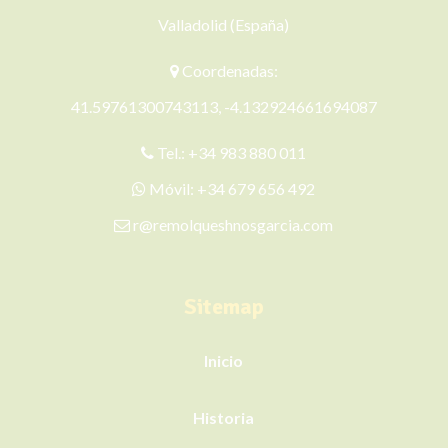
Valladolid (España)
Coordenadas:
41.59761300743113, -4.132924661694087
Tel.:
+34 983 880 011
Móvil:
+34 679 656 492
r@remolqueshnosgarcia.com
Sitemap
Inicio
Historia