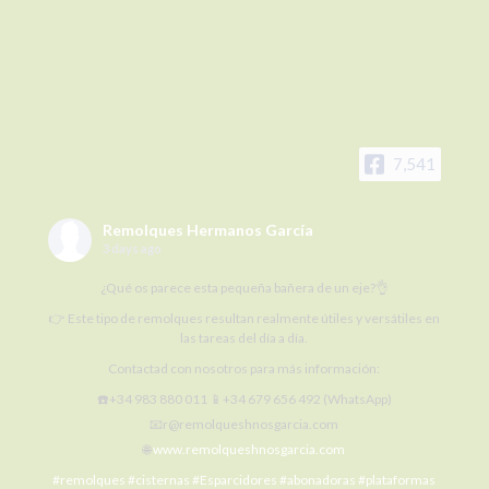
7,541
Remolques Hermanos García
3 days ago
¿Qué os parece esta pequeña bañera de un eje?👌
👉 Este tipo de remolques resultan realmente útiles y versátiles en
las tareas del día a día.
Contactad con nosotros para más información:
☎️+34 983 880 011 📱+34 679 656 492 (WhatsApp)
📧r@remolqueshnosgarcia.com
🌐
www.remolqueshnosgarcia.com
#remolques
#cisternas
#Esparcidores
#abonadoras
#plataformas