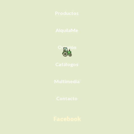
Productos
AlquílaMe
Ocasión
Catálogos
Multimedia
Contacto
Facebook