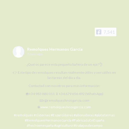
7,541
Remolques Hermanos García
3 days ago
¿Qué os parece esta pequeña bañera de un eje?👌
👉 Este tipo de remolques resultan realmente útiles y versátiles en
las tareas del día a día.
Contactad con nosotros para más información:
☎️+34 983 880 011 📱+34 679 656 492 (WhatsApp)
📧r@remolqueshnosgarcia.com
🌐
www.remolqueshnosgarcia.com
#remolques
#cisternas
#Esparcidores
#abonadoras
#plataformas
#RemolquesHermanosGarcía
#FabricadoEnEspaña
#hechoenespaña
#agricultura
#trabajosdecampo