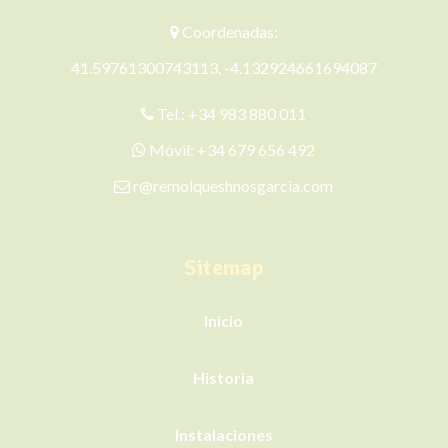
Coordenadas:
41.59761300743113, -4.132924661694087
Tel.:
+34 983 880 011
Móvil:
+34 679 656 492
r@remolqueshnosgarcia.com
Sitemap
Inicio
Historia
Instalaciones