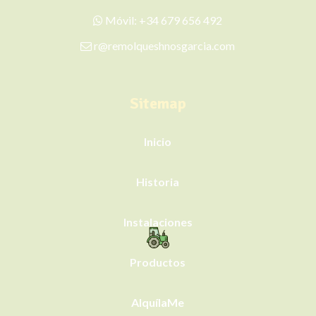
Móvil:
+34 679 656 492
r@remolqueshnosgarcia.com
Sitemap
Inicio
Historia
Instalaciones
Productos
AlquílaMe