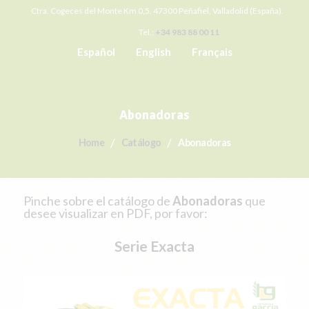
Ctra. Cogeces del Monte Km 0,5. 47300 Peñafiel, Valladolid (España).
Tel.:
+34 983 88 00 11
Español
English
Français
Abonadoras
Home
Catálogo
Abonadoras
Pinche sobre el catálogo de
Abonadoras
que
desee visualizar en PDF, por favor:
Serie Exacta