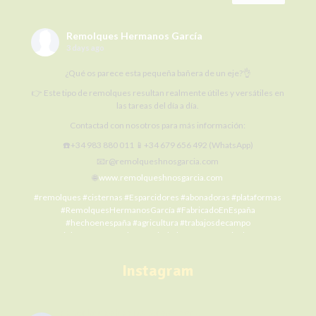
Remolques Hermanos García
3 days ago
¿Qué os parece esta pequeña bañera de un eje?👌
👉 Este tipo de remolques resultan realmente útiles y versátiles en
las tareas del día a día.
Contactad con nosotros para más información:
☎️+34 983 880 011 📱+34 679 656 492 (WhatsApp)
📧r@remolqueshnosgarcia.com
🌐
www.remolqueshnosgarcia.com
#remolques
#cisternas
#Esparcidores
#abonadoras
#plataformas
#RemolquesHermanosGarcía
#FabricadoEnEspaña
#hechoenespaña
#agricultura
#trabajosdecampo
#SiElCampoNoProduceLaCiudadNoCome
#agriculture
#MaquinariaAgrícola
#alquilermaquinariaagrícola
#alquilerremolques
#alquílame
#siembra
#cosecha
#Fertilización
Instagram
#RHG
#agro
#ElCampoNoPara
Photo
remolqueshermanosgarcia