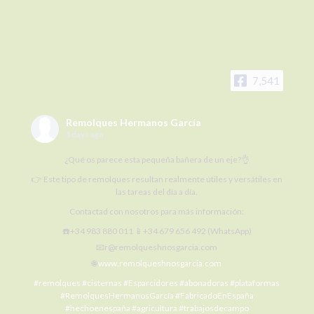
7,541
Remolques Hermanos García
5 days ago
¿Qué os parece esta pequeña bañera de un eje?👌
👉 Este tipo de remolques resultan realmente útiles y versátiles en
las tareas del día a día.
Contactad con nosotros para más información:
☎️+34 983 880 011 📱+34 679 656 492 (WhatsApp)
📧r@remolqueshnosgarcia.com
🌐
www.remolqueshnosgarcia.com
#remolques
#cisternas
#Esparcidores
#abonadoras
#plataformas
#RemolquesHermanosGarcía
#FabricadoEnEspaña
#hechoenespaña
#agricultura
#trabajosdecampo