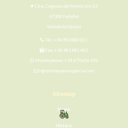
Ctra. Cogeces del Monte Km 0,5
47300 Peñafiel
Valladolid (Spain)
Tel.:
+34 983 880 011
Fax: +34 983 881 465
Mobile phone:
+34 679 656 492
r@remolquehnosgarcia.com
Sitemap
Home
History