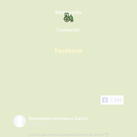
Multimédia
Contacter
Facebook
7,541
Remolques Hermanos García
3 days ago
¿Qué os parece esta pequeña bañera de un eje?👌