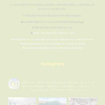
👉 Este tipo de remolques resultan realmente útiles y versátiles en
las tareas del día a día.
Contactad con nosotros para más información:
☎️+34 983 880 011 📱+34 679 656 492 (WhatsApp)
📧r@remolqueshnosgarcia.com
🌐
www.remolqueshnosgarcia.com
#remolques
#cisternas
#Esparcidores
#abonadoras
#plataformas
#RemolquesHermanosGarcía
#FabricadoEnEspaña
#hechoenespaña
#agricultura
#trabajosdecampo
#SiElCampoNoProduceLaCiudadNoCome
#agriculture
#MaquinariaAgrícola
#alquilermaquinariaagrícola
#alquilerremolques
#alquílame
#siembra
#cosecha
#Fertilización
Instagram
#RHG
#agro
#ElCampoNoPara
Photo
remolqueshermanosgarcia
View on Facebook
·
Share
Líderes en ventas de #remolques agrícolas durante 20
años en España.
📌Bañeras modulares y multiusos
📌
Esparcidores
📌Cisternas
📌Abonadoras
Remolques Hermanos García
6 days ago
Cerrando el día con la mejor vista y la mejor mercancía. ¡Momento