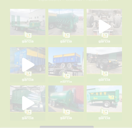
Remolques Hermanos García
6 days ago
Cerrando el día con la mejor vista y la mejor mercancía. ¡Momento
perfecto para unas fotos espectaculares! 🌇📸
Gracias a Fernando Paramo 🚜🌄
Contactad con nosotros para más información:
☎️+34 983 880 011 📱+34 679 656 492 (WhatsApp)
📧r@remolqueshnosgarcia.com
🌐
www.remolqueshnosgarcia.com
#remolques
#cisternas
#Esparcidores
#abonadoras
#plataformas
#plataformacerrada
#RemolquesHermanosGarcía
#FabricadoEnEspaña
#hechoenespaña
#agricultura
#trabajosdecampo
#SiElCampoNoProduceLaCiudadNoCome
#agriculture
#agricultura
#MaquinariaAgrícola
#alquilermaquinariaagrícola
#alquilerremolques
#alquílame
#siembra
#cosecha
#Fertilización
#RHG
#agro
#ElCampoNoPara
Photo
View on Facebook
·
Share
Síguenos en Instagram