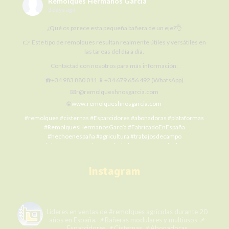
Remolques Hermanos García
3 days ago
¿Qué os parece esta pequeña bañera de un eje?👌
👉 Este tipo de remolques resultan realmente útiles y versátiles en
las tareas del día a día.
Contactad con nosotros para más información:
☎️+34 983 880 011 📱+34 679 656 492 (WhatsApp)
📧r@remolqueshnosgarcia.com
🌐
www.remolqueshnosgarcia.com
#remolques
#cisternas
#Esparcidores
#abonadoras
#plataformas
#RemolquesHermanosGarcía
#FabricadoEnEspaña
#hechoenespaña
#agricultura
#trabajosdecampo
#SiElCampoNoProduceLaCiudadNoCome
#agriculture
#MaquinariaAgrícola
#alquilermaquinariaagrícola
#alquilerremolques
#alquílame
#siembra
#cosecha
#Fertilización
Instagram
#RHG
#agro
#ElCampoNoPara
Photo
remolqueshermanosgarcia
View on Facebook
·
Share
Líderes en ventas de #remolques agrícolas durante 20
años en España.
📌Bañeras modulares y multiusos
📌
Esparcidores
📌Cisternas
📌Abonadoras