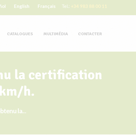
ñol
English
Français
Tel.:
+34 983 88 00 11
CATALOGUES
MULTIMÉDIA
CONTACTER
u la certification
 km/h.
tenu la...