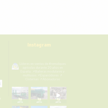
Instagram
remolqueshermanosgarcia
Líderes en ventas de #remolques
agrícolas durante 20 años en
España.
📌Bañeras modulares y
multiusos
📌Esparcidores
📌
Cisternas
📌Abonadoras
1
s