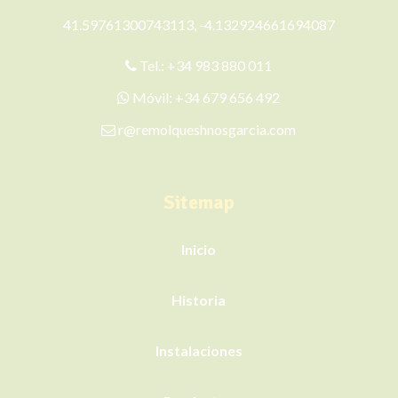
41.59761300743113, -4.132924661694087
Tel.:
+34 983 880 011
Móvil:
+34 679 656 492
r@remolqueshnosgarcia.com
Sitemap
Inicio
Historia
Instalaciones