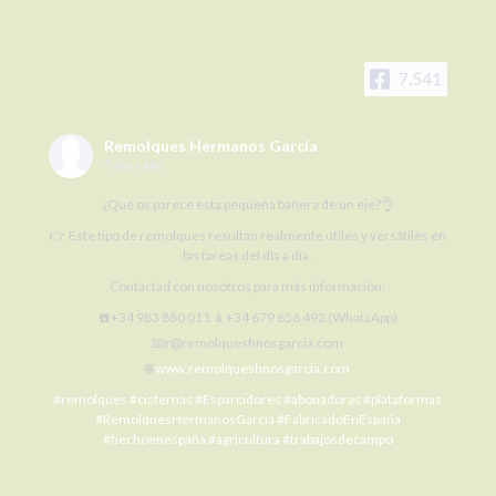
7,541
Remolques Hermanos García
5 days ago
¿Qué os parece esta pequeña bañera de un eje?👌
👉 Este tipo de remolques resultan realmente útiles y versátiles en
las tareas del día a día.
Contactad con nosotros para más información:
☎️+34 983 880 011 📱+34 679 656 492 (WhatsApp)
📧r@remolqueshnosgarcia.com
🌐
www.remolqueshnosgarcia.com
#remolques
#cisternas
#Esparcidores
#abonadoras
#plataformas
#RemolquesHermanosGarcía
#FabricadoEnEspaña
#hechoenespaña
#agricultura
#trabajosdecampo
#SiElCampoNoProduceLaCiudadNoCome
#agriculture
#MaquinariaAgrícola
#alquilermaquinariaagrícola