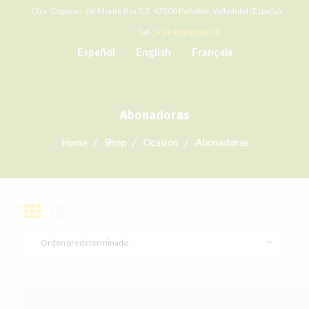
Ctra. Cogeces del Monte Km 0,5. 47300 Peñafiel, Valladolid (España).
Tel.:
+34 983 88 00 11
Español
English
Français
Abonadoras
Home
Shop
Ocasión
Abonadoras