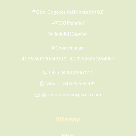
Ctra. Cogeces del Monte Km 0,5
47300 Peñafiel
Valladolid (España)
Coordenadas:
41.59761300743113, -4.132924661694087
Tel.:
+34 983 880 011
Móvil:
+34 679 656 492
r@remolqueshnosgarcia.com
Sitemap
Inicio