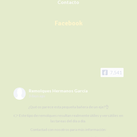
Contacto
Facebook
7,541
Remolques Hermanos García
3 days ago
¿Qué os parece esta pequeña bañera de un eje?👌
👉 Este tipo de remolques resultan realmente útiles y versátiles en
las tareas del día a día.
Contactad con nosotros para más información: