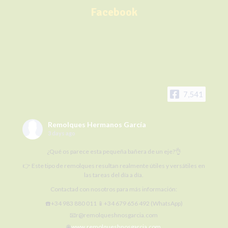
Facebook
7,541
Remolques Hermanos García
3 days ago
¿Qué os parece esta pequeña bañera de un eje?👌
👉 Este tipo de remolques resultan realmente útiles y versátiles en
las tareas del día a día.
Contactad con nosotros para más información:
☎️+34 983 880 011 📱+34 679 656 492 (WhatsApp)
📧r@remolqueshnosgarcia.com
🌐
www.remolqueshnosgarcia.com