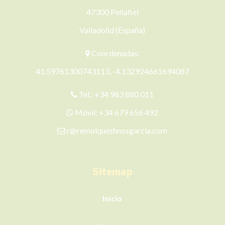
47300 Peñafiel
Valladolid (España)
Coordenadas:
41.59761300743113, -4.132924661694087
Tel.:
+34 983 880 011
Móvil:
+34 679 656 492
r@remolqueshnosgarcia.com
Sitemap
Inicio