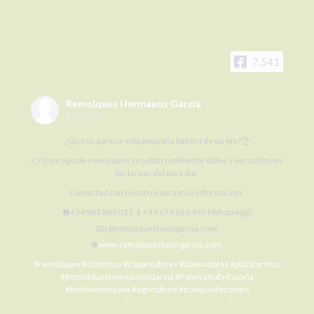
7,541
Remolques Hermanos García
5 days ago
¿Qué os parece esta pequeña bañera de un eje?👌
👉 Este tipo de remolques resultan realmente útiles y versátiles en
las tareas del día a día.
Contactad con nosotros para más información:
☎️+34 983 880 011 📱+34 679 656 492 (WhatsApp)
📧r@remolqueshnosgarcia.com
🌐
www.remolqueshnosgarcia.com
#remolques
#cisternas
#Esparcidores
#abonadoras
#plataformas
#RemolquesHermanosGarcía
#FabricadoEnEspaña
#hechoenespaña
#agricultura
#trabajosdecampo
#SiElCampoNoProduceLaCiudadNoCome
#agriculture