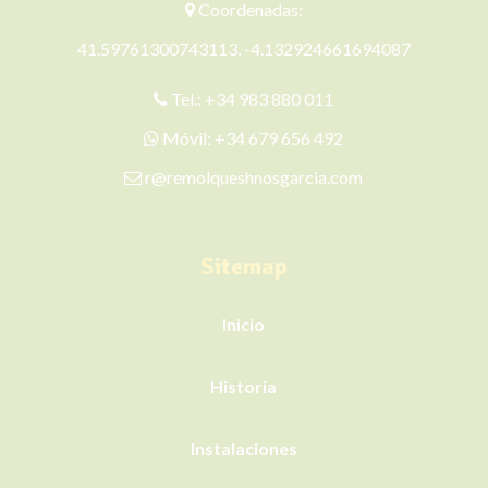
Coordenadas:
41.59761300743113, -4.132924661694087
Tel.:
+34 983 880 011
Móvil:
+34 679 656 492
r@remolqueshnosgarcia.com
Sitemap
Inicio
Historia
Instalaciones