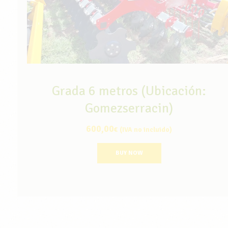
Grada 6 metros (Ubicación:
Gomezserracin)
600,00
€
(IVA no incluido)
BUY NOW