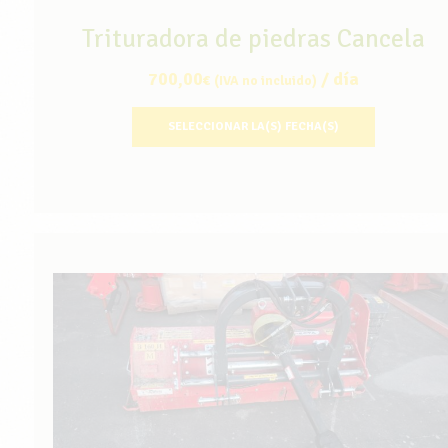
Trituradora de piedras Cancela
700,00
/ día
€
(IVA no incluido)
SELECCIONAR LA(S) FECHA(S)