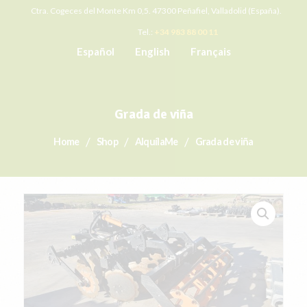
Ctra. Cogeces del Monte Km 0,5. 47300 Peñafiel, Valladolid (España).
Tel.:
+34 983 88 00 11
Español
English
Français
Grada de viña
Home
Shop
AlquílaMe
Grada de viña