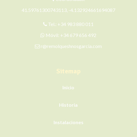
41.59761300743113, -4.132924661694087
Tel.:
+34 983 880 011
Móvil:
+34 679 656 492
r@remolqueshnosgarcia.com
Sitemap
Inicio
Historia
Instalaciones