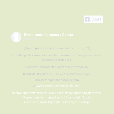
7,541
Remolques Hermanos García
4 days ago
¿Qué os parece esta pequeña bañera de un eje?👌
👉 Este tipo de remolques resultan realmente útiles y versátiles en
las tareas del día a día.
Contactad con nosotros para más información:
☎️+34 983 880 011 📱+34 679 656 492 (WhatsApp)
📧r@remolqueshnosgarcia.com
🌐
www.remolqueshnosgarcia.com
#remolques
#cisternas
#Esparcidores
#abonadoras
#plataformas
#RemolquesHermanosGarcía
#FabricadoEnEspaña
#hechoenespaña
#agricultura
#trabajosdecampo
#SiElCampoNoProduceLaCiudadNoCome
#agriculture
#MaquinariaAgrícola
#alquilermaquinariaagrícola