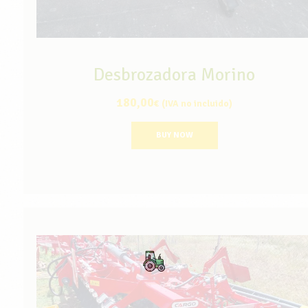
Desbrozadora Morino
180,00
€
(IVA no incluido)
BUY NOW