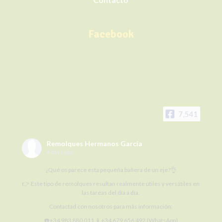
Facebook
7,541
Remolques Hermanos García
4 days ago
¿Qué os parece esta pequeña bañera de un eje?👌
👉 Este tipo de remolques resultan realmente útiles y versátiles en
las tareas del día a día.
Contactad con nosotros para más información:
☎️+34 983 880 011 📱+34 679 656 492 (WhatsApp)