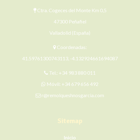
Ctra. Cogeces del Monte Km 0,5
47300 Peñafiel
Valladolid (España)
Coordenadas:
41.59761300743113, -4.132924661694087
Tel.:
+34 983 880 011
Móvil:
+34 679 656 492
r@remolqueshnosgarcia.com
Sitemap
Inicio