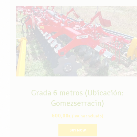
Grada 6 metros (Ubicación:
Gomezserracin)
600,00
€
(IVA no incluido)
BUY NOW