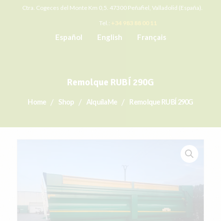
Ctra. Cogeces del Monte Km 0,5. 47300 Peñafiel, Valladolid (España).
Tel.:
+34 983 88 00 11
Español
English
Français
Remolque RUBÍ 290G
Home
Shop
AlquílaMe
Remolque RUBÍ 290G