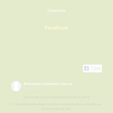
Contacto
Facebook
7,541
Remolques Hermanos García
4 days ago
¿Qué os parece esta pequeña bañera de un eje?👌
👉 Este tipo de remolques resultan realmente útiles y versátiles en
las tareas del día a día.