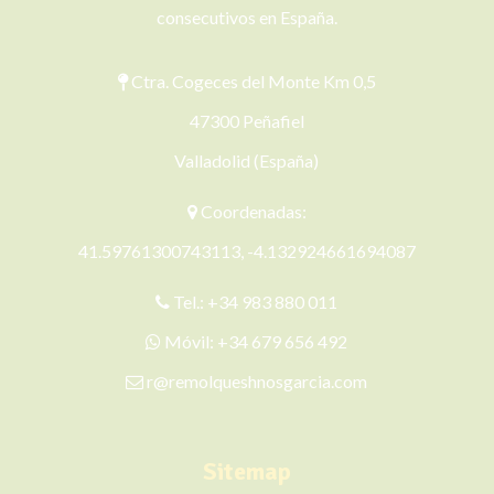
consecutivos en España.
Ctra. Cogeces del Monte Km 0,5
47300 Peñafiel
Valladolid (España)
Coordenadas:
41.59761300743113, -4.132924661694087
Tel.:
+34 983 880 011
Móvil:
+34 679 656 492
r@remolqueshnosgarcia.com
Sitemap