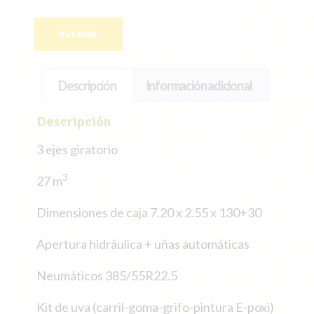
BUY NOW
Descripción
Información adicional
Descripción
3 ejes giratorio
3
27 m
Dimensiones de caja 7.20 x 2.55 x 130+30
Apertura hidráulica + uñas automáticas
Neumáticos 385/55R22.5
Kit de uva (carril-goma-grifo-pintura E-poxi)