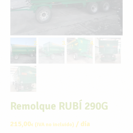
Remolque RUBÍ 290G
215,00
/ día
(IVA no incluido)
€