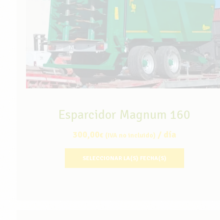
Esparcidor Magnum 160
300,00
/ día
€
(IVA no incluido)
SELECCIONAR LA(S) FECHA(S)