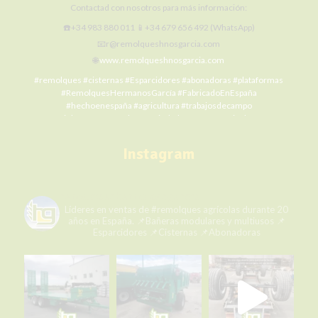
Contactad con nosotros para más información:
☎️+34 983 880 011 📱+34 679 656 492 (WhatsApp)
📧r@remolqueshnosgarcia.com
🌐
www.remolqueshnosgarcia.com
#remolques
#cisternas
#Esparcidores
#abonadoras
#plataformas
#RemolquesHermanosGarcía
#FabricadoEnEspaña
#hechoenespaña
#agricultura
#trabajosdecampo
#SiElCampoNoProduceLaCiudadNoCome
#agriculture
#MaquinariaAgrícola
#alquilermaquinariaagrícola
#alquilerremolques
#alquílame
#siembra
#cosecha
#Fertilización
Instagram
#RHG
#agro
#ElCampoNoPara
Photo
remolqueshermanosgarcia
View on Facebook
·
Share
Líderes en ventas de #remolques agrícolas durante 20
años en España.
📌Bañeras modulares y multiusos
📌
Esparcidores
📌Cisternas
📌Abonadoras
Remolques Hermanos García
1 week ago
Cerrando el día con la mejor vista y la mejor mercancía. ¡Momento
perfecto para unas fotos espectaculares! 🌇📸
Gracias a Fernando Paramo 🚜🌄