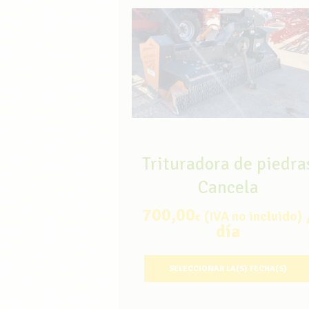
Trituradora de piedra
Cancela
700,00
(IVA no incluido)
€
día
SELECCIONAR LA(S) FECHA(S)