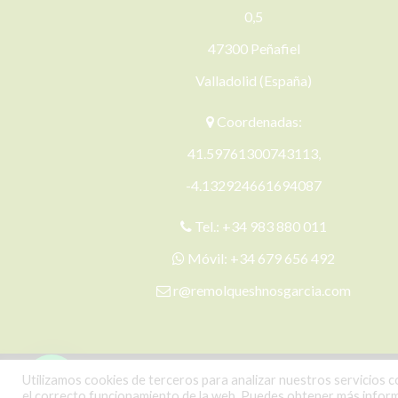
0,5
47300 Peñafiel
Valladolid (España)
Coordenadas:
41.59761300743113,
-4.132924661694087
Tel.:
+34 983 880 011
Móvil:
+34 679 656 492
r@remolqueshnosgarcia.com
Utilizamos cookies de terceros para analizar nuestros servicios c
el correcto funcionamiento de la web. Puedes obtener más infor