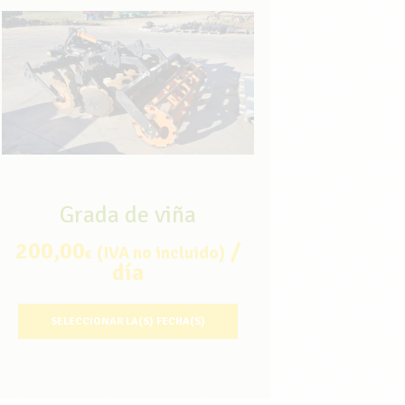
Grada de viña
200,00
/
(IVA no incluido)
€
día
SELECCIONAR LA(S) FECHA(S)