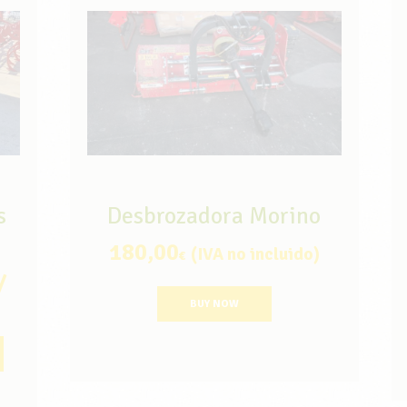
s
Desbrozadora Morino
180,00
(IVA no incluido)
€
/
BUY NOW