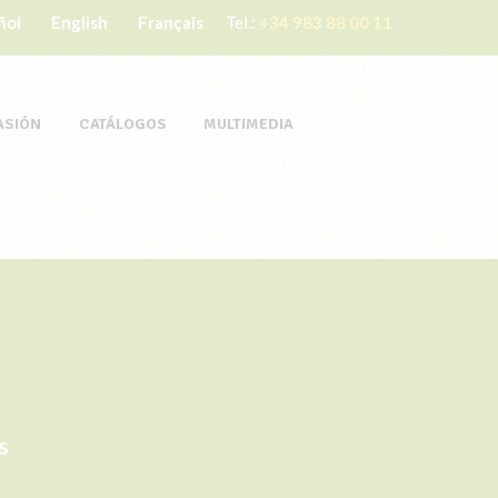
ñol
English
Français
Tel.:
+34 983 88 00 11
ASIÓN
CATÁLOGOS
MULTIMEDIA
s