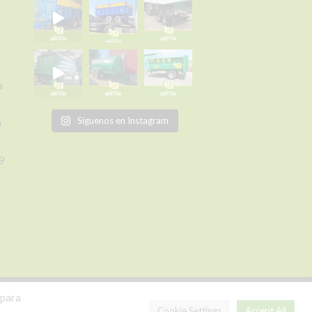
a
a
Síguenos en Instagram
a
9
om
o
 para
 de Privacidad
Política de Cookies
Cookie Settings
Accept All