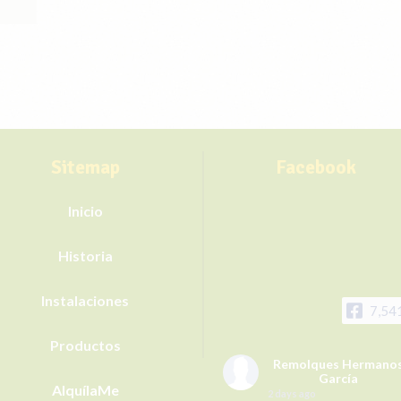
Sitemap
Facebook
Inicio
Historia
Instalaciones
7,54
Productos
Remolques Hermano
García
AlquílaMe
2 days ago