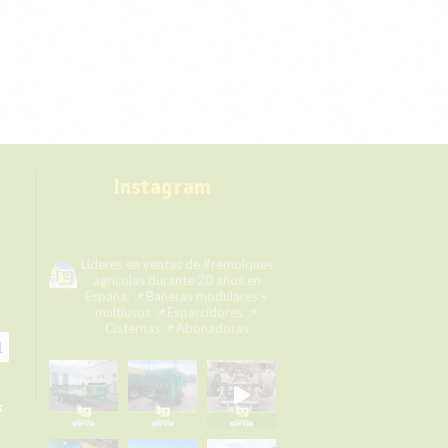
Instagram
remolqueshermanosgarcia
Líderes en ventas de #remolques
agrícolas durante 20 años en
España.
📌Bañeras modulares y
multiusos
📌Esparcidores
📌
Cisternas
📌Abonadoras
1
s