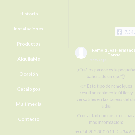
Historia
Instalaciones
7,54
Productos
Remolques Hermano
García
AlquílaMe
5 days ago
¿Qué os parece esta pequeñ
Ocasión
bañera de un eje?👌
👉 Este tipo de remolques
Catálogos
resultan realmente útiles y
versátiles en las tareas del dí
Multimedia
a día.
Contactad con nosotros par
Contacto
más información:
☎️+34 983 880 011 📱+34 67