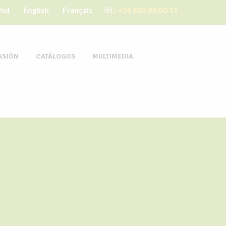
ñol
English
Français
Tel.:
+34 983 88 00 11
ASIÓN
CATÁLOGOS
MULTIMEDIA