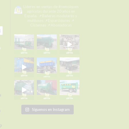
remolqueshermanosgarcia
Líderes en ventas de #remolques
agrícolas durante 20 años en
España.
📌Bañeras modulares y
multiusos
📌Esparcidores
📌
Cisternas
📌Abonadoras
1
s
a
a
Síguenos en Instagram
a
9