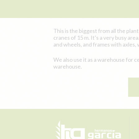
This is the biggest from all the pla
cranes of 15 m. It’s a very busy are
and wheels, and frames with axles, 
We also use it as a warehouse for c
warehouse.