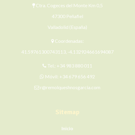
Ctra. Cogeces del Monte Km 0,5
47300 Peñafiel
Valladolid (España)
Coordenadas:
41.59761300743113, -4.132924661694087
Tel.:
+34 983 880 011
Móvil:
+34 679 656 492
r@remolqueshnosgarcia.com
Sitemap
Inicio