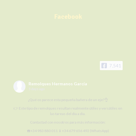
Facebook
7,541
Remolques Hermanos García
5 days ago
¿Qué os parece esta pequeña bañera de un eje?👌
👉 Este tipo de remolques resultan realmente útiles y versátiles en
las tareas del día a día.
Contactad con nosotros para más información:
☎️+34 983 880 011 📱+34 679 656 492 (WhatsApp)