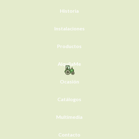
Historia
Instalaciones
Productos
AlquílaMe
Ocasión
Catálogos
Multimedia
Contacto