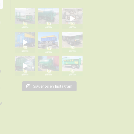
1
s
a
a
Síguenos en Instagram
a
9
om
o