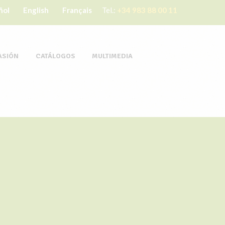
ñol
English
Français
Tel.:
+34 983 88 00 11
ASIÓN
CATÁLOGOS
MULTIMEDIA