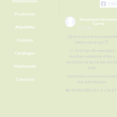
Instalaciones
7,54
Productos
Remolques Hermano
García
AlquílaMe
5 days ago
¿Qué os parece esta pequeñ
Ocasión
bañera de un eje?👌
👉 Este tipo de remolques
Catálogos
resultan realmente útiles y
versátiles en las tareas del dí
Multimedia
a día.
Contactad con nosotros par
Contacto
más información:
☎️+34 983 880 011 📱+34 67
656 492 (WhatsApp)
📧r@remolqueshnosgarcia.c
🌐
www.remolqueshnosgarcia.c