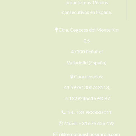
durante más 19 años
consecutivos en España.
Ctra. Cogeces del Monte Km
0,5
47300 Peñafiel
Valladolid (España)
Coordenadas:
41.59761300743113,
-4.132924661694087
Tel.:
+34 983 880 011
Móvil:
+34 679 656 492
r@remolqueshnosgarcia.com