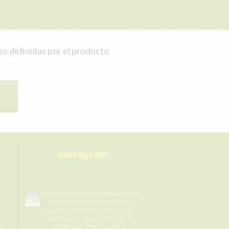
es definidas por el producto
Instagram
remolqueshermanosgarcia
Líderes en ventas de #remolques
agrícolas durante 20 años en
España.
📌Bañeras modulares y
multiusos
📌Esparcidores
📌
Cisternas
📌Abonadoras