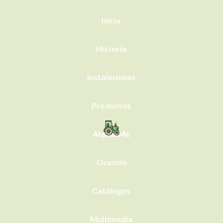
Inicio
Historia
Instalaciones
Productos
AlquílaMe
Ocasión
Catálogos
Multimedia