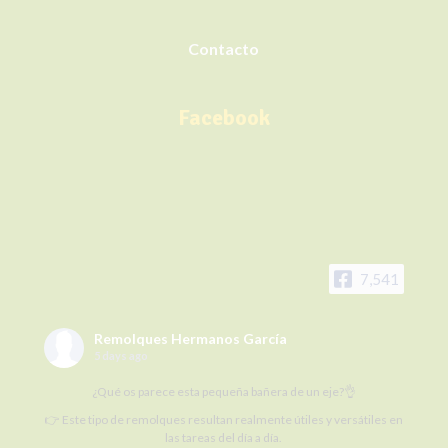
Contacto
Facebook
7,541
Remolques Hermanos García
5 days ago
¿Qué os parece esta pequeña bañera de un eje?👌
👉 Este tipo de remolques resultan realmente útiles y versátiles en
las tareas del día a día.