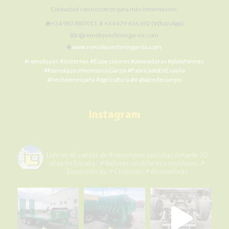
Contactad con nosotros para más información:
☎️+34 983 880 011 📱+34 679 656 492 (WhatsApp)
📧r@remolqueshnosgarcia.com
🌐
www.remolqueshnosgarcia.com
#remolques
#cisternas
#Esparcidores
#abonadoras
#plataformas
#RemolquesHermanosGarcía
#FabricadoEnEspaña
#hechoenespaña
#agricultura
#trabajosdecampo
#SiElCampoNoProduceLaCiudadNoCome
#agriculture
#MaquinariaAgrícola
#alquilermaquinariaagrícola
#alquilerremolques
#alquílame
#siembra
#cosecha
#Fertilización
Instagram
#RHG
#agro
#ElCampoNoPara
Photo
remolqueshermanosgarcia
View on Facebook
·
Share
Líderes en ventas de #remolques agrícolas durante 20
años en España.
📌Bañeras modulares y multiusos
📌
Esparcidores
📌Cisternas
📌Abonadoras
Remolques Hermanos García
1 week ago
Cerrando el día con la mejor vista y la mejor mercancía. ¡Momento
perfecto para unas fotos espectaculares! 🌇📸
Gracias a Fernando Paramo 🚜🌄