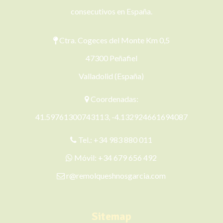
consecutivos en España.
Ctra. Cogeces del Monte Km 0,5
47300 Peñafiel
Valladolid (España)
Coordenadas:
41.59761300743113, -4.132924661694087
Tel.:
+34 983 880 011
Móvil:
+34 679 656 492
r@remolqueshnosgarcia.com
Sitemap