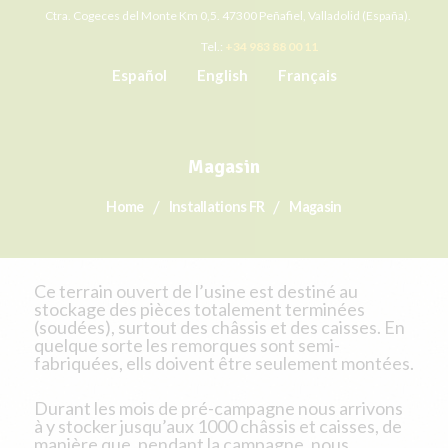
Ctra. Cogeces del Monte Km 0,5. 47300 Peñafiel, Valladolid (España).
Tel.:
+34 983 88 00 11
Español
English
Français
Magasin
Home
Installations FR
Magasin
Ce terrain ouvert de l’usine est destiné au
stockage des pièces totalement terminées
(soudées), surtout des châssis et des caisses. En
quelque sorte les remorques sont semi-
fabriquées, ells doivent être seulement montées.
Durant les mois de pré-campagne nous arrivons
à y stocker jusqu’aux 1000 châssis et caisses, de
manière que, pendant la campagne, nous