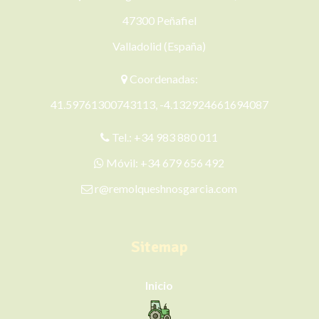
47300 Peñafiel
Valladolid (España)
Coordenadas:
41.59761300743113, -4.132924661694087
Tel.:
+34 983 880 011
Móvil:
+34 679 656 492
r@remolqueshnosgarcia.com
Sitemap
Inicio