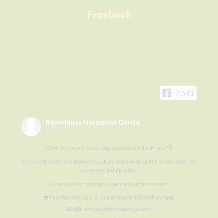
Facebook
7,541
Remolques Hermanos García
2 days ago
¿Qué os parece esta pequeña bañera de un eje?👌
👉 Este tipo de remolques resultan realmente útiles y versátiles en
las tareas del día a día.
Contactad con nosotros para más información:
☎️+34 983 880 011 📱+34 679 656 492 (WhatsApp)
📧r@remolqueshnosgarcia.com