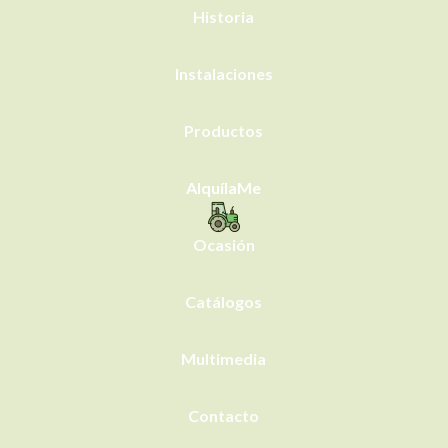
Historia
Instalaciones
Productos
AlquílaMe
Ocasión
Catálogos
Multimedia
Contacto