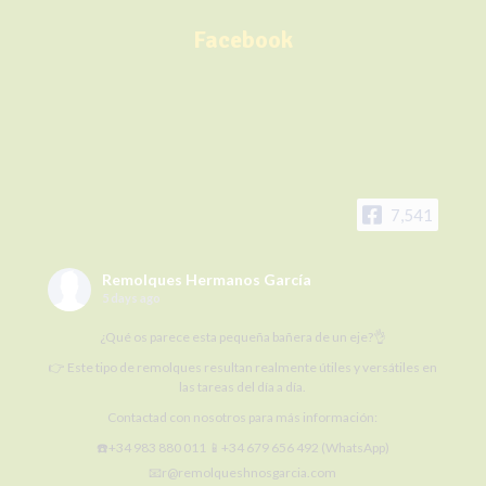
Facebook
7,541
Remolques Hermanos García
5 days ago
¿Qué os parece esta pequeña bañera de un eje?👌
👉 Este tipo de remolques resultan realmente útiles y versátiles en
las tareas del día a día.
Contactad con nosotros para más información:
☎️+34 983 880 011 📱+34 679 656 492 (WhatsApp)
📧r@remolqueshnosgarcia.com