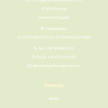
47300 Peñafiel
Valladolid (España)
Coordenadas:
41.59761300743113, -4.132924661694087
Tel.:
+34 983 880 011
Móvil:
+34 679 656 492
r@remolqueshnosgarcia.com
Sitemap
Inicio