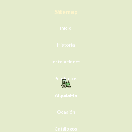
Sitemap
Inicio
Historia
Instalaciones
Productos
AlquílaMe
Ocasión
Catálogos