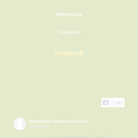
Multimedia
Contacto
Facebook
7,541
Remolques Hermanos García
7 days ago
¿Qué os parece esta pequeña bañera de un eje?👌