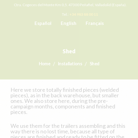
Ctra. Cogeces del Monte Km 0,5. 47300 Peñafiel, Valladolid (España).
Tel.:
+34 983 88 00 11
Español
English
Français
Shed
Home
Installations
Shed
Here we store totally finished pieces (welded
pieces), as in the back warehouse, but smaller
ones. We also store here, during the pre-
campaign months, components and finished
pieces.
We use them for the trailers assembling and this
way there is no lost time, because all type of
pieces are finished and ready to be fitted on the