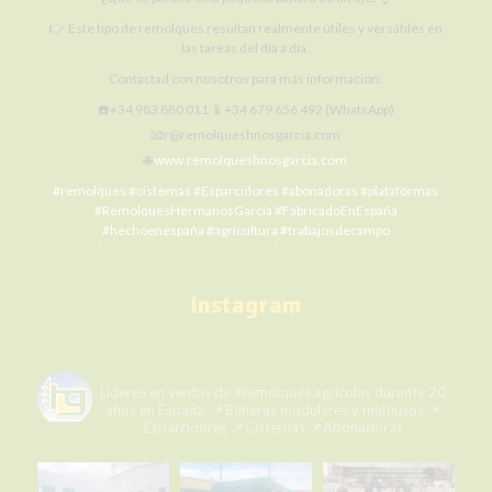
👉 Este tipo de remolques resultan realmente útiles y versátiles en
las tareas del día a día.
Contactad con nosotros para más información:
☎️+34 983 880 011 📱+34 679 656 492 (WhatsApp)
📧r@remolqueshnosgarcia.com
🌐
www.remolqueshnosgarcia.com
#remolques
#cisternas
#Esparcidores
#abonadoras
#plataformas
#RemolquesHermanosGarcía
#FabricadoEnEspaña
#hechoenespaña
#agricultura
#trabajosdecampo
#SiElCampoNoProduceLaCiudadNoCome
#agriculture
#MaquinariaAgrícola
#alquilermaquinariaagrícola
#alquilerremolques
#alquílame
#siembra
#cosecha
#Fertilización
Instagram
#RHG
#agro
#ElCampoNoPara
Photo
remolqueshermanosgarcia
View on Facebook
·
Share
Líderes en ventas de #remolques agrícolas durante 20
años en España.
📌Bañeras modulares y multiusos
📌
Esparcidores
📌Cisternas
📌Abonadoras
Remolques Hermanos García
1 week ago