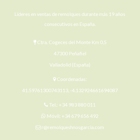
Líderes en ventas de remolques durante más 19 años
consecutivos en España.
Ctra. Cogeces del Monte Km 0,5
47300 Peñafiel
Valladolid (España)
Coordenadas:
41.59761300743113, -4.132924661694087
Tel.:
+34 983 880 011
Móvil:
+34 679 656 492
r@remolqueshnosgarcia.com