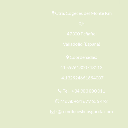
Ctra. Cogeces del Monte Km
0,5
47300 Peñafiel
Valladolid (España)
Coordenadas:
41.59761300743113,
-4.132924661694087
Tel.:
+34 983 880 011
Móvil:
+34 679 656 492
r@remolqueshnosgarcia.com