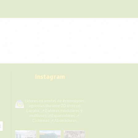
Instagram
remolqueshermanosgarcia
Líderes en ventas de #remolques
agrícolas durante 20 años en
España.
📌Bañeras modulares y
multiusos
📌Esparcidores
📌
Cisternas
📌Abonadoras
1