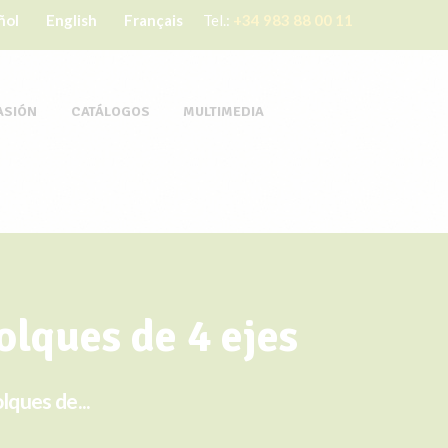
ñol
English
Français
Tel.:
+34 983 88 00 11
ASIÓN
CATÁLOGOS
MULTIMEDIA
lques de 4 ejes
ques de...