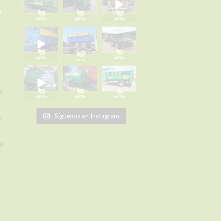
s
a
a
Síguenos en Instagram
a
9
om
o