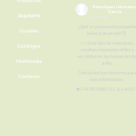
Productos
Remolques Hermano
García
AlquílaMe
2 days ago
¿Qué os parece esta pequeñ
Ocasión
bañera de un eje?👌
👉 Este tipo de remolques
Catálogos
resultan realmente útiles y
versátiles en las tareas del dí
Multimedia
a día.
Contactad con nosotros par
Contacto
más información:
☎️+34 983 880 011 📱+34 67
656 492 (WhatsApp)
📧r@remolqueshnosgarcia.c
🌐
www.remolqueshnosgarcia.c
m
#remolques
#cisternas