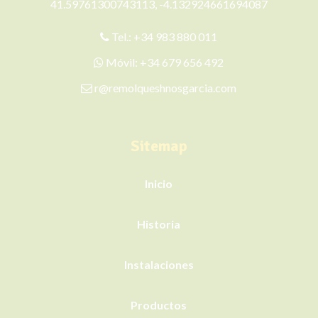
41.59761300743113, -4.132924661694087
Tel.:
+34 983 880 011
Móvil:
+34 679 656 492
r@remolqueshnosgarcia.com
Sitemap
Inicio
Historia
Instalaciones
Productos