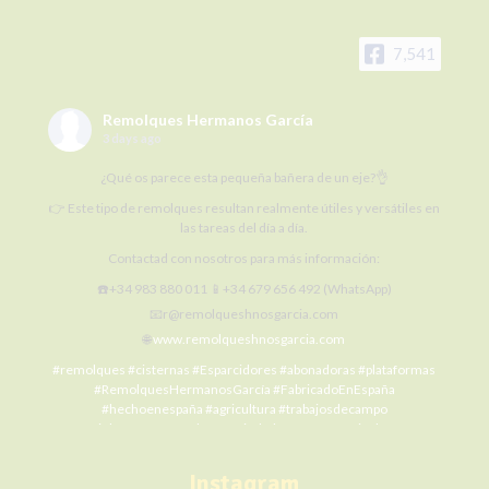
7,541
Remolques Hermanos García
3 days ago
¿Qué os parece esta pequeña bañera de un eje?👌
👉 Este tipo de remolques resultan realmente útiles y versátiles en
las tareas del día a día.
Contactad con nosotros para más información:
☎️+34 983 880 011 📱+34 679 656 492 (WhatsApp)
📧r@remolqueshnosgarcia.com
🌐
www.remolqueshnosgarcia.com
#remolques
#cisternas
#Esparcidores
#abonadoras
#plataformas
#RemolquesHermanosGarcía
#FabricadoEnEspaña
#hechoenespaña
#agricultura
#trabajosdecampo
#SiElCampoNoProduceLaCiudadNoCome
#agriculture
#MaquinariaAgrícola
#alquilermaquinariaagrícola
#alquilerremolques
#alquílame
#siembra
#cosecha
#Fertilización
Instagram
#RHG
#agro
#ElCampoNoPara