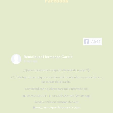
Facebook
7,541
Remolques Hermanos García
4 days ago
¿Qué os parece esta pequeña bañera de un eje?👌
👉 Este tipo de remolques resultan realmente útiles y versátiles en
las tareas del día a día.
Contactad con nosotros para más información:
☎️+34 983 880 011 📱+34 679 656 492 (WhatsApp)
📧r@remolqueshnosgarcia.com
🌐
www.remolqueshnosgarcia.com