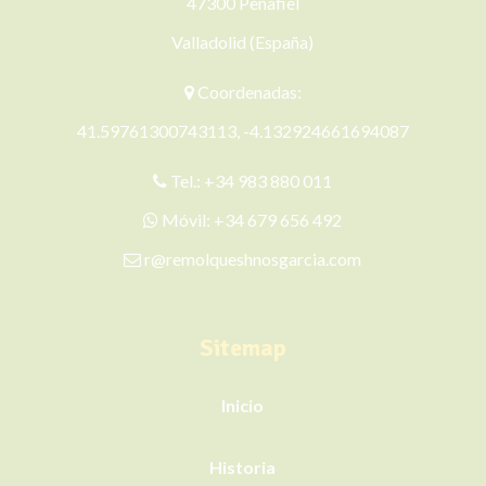
47300 Peñafiel
Valladolid (España)
Coordenadas:
41.59761300743113, -4.132924661694087
Tel.:
+34 983 880 011
Móvil:
+34 679 656 492
r@remolqueshnosgarcia.com
Sitemap
Inicio
Historia