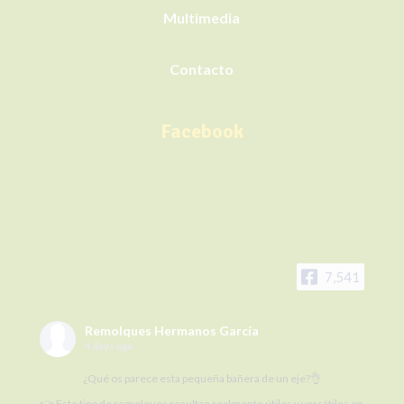
Multimedia
Contacto
Facebook
7,541
Remolques Hermanos García
4 days ago
¿Qué os parece esta pequeña bañera de un eje?👌
👉 Este tipo de remolques resultan realmente útiles y versátiles en