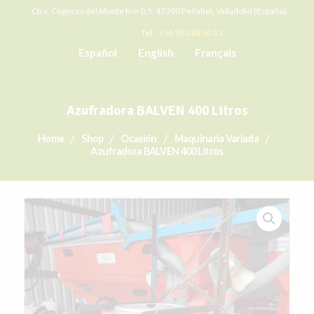
Ctra. Cogeces del Monte Km 0,5. 47300 Peñafiel, Valladolid (España).
Tel.:
+34 983 88 00 11
Español
English
Français
Azufradora BALVEN 400 Litros
Home
Shop
Ocasión
Maquinaria Variada
Azufradora BALVEN 400 Litros