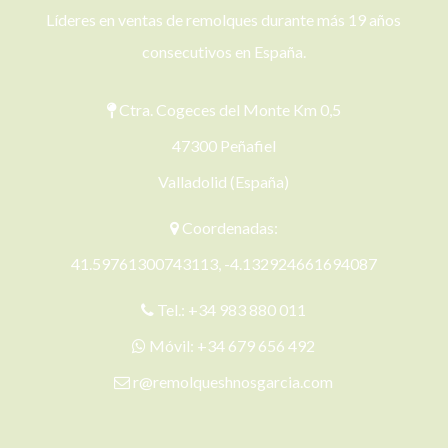
Líderes en ventas de remolques durante más 19 años
consecutivos en España.
Ctra. Cogeces del Monte Km 0,5
47300 Peñafiel
Valladolid (España)
Coordenadas:
41.59761300743113, -4.132924661694087
Tel.:
+34 983 880 011
Móvil:
+34 679 656 492
r@remolqueshnosgarcia.com