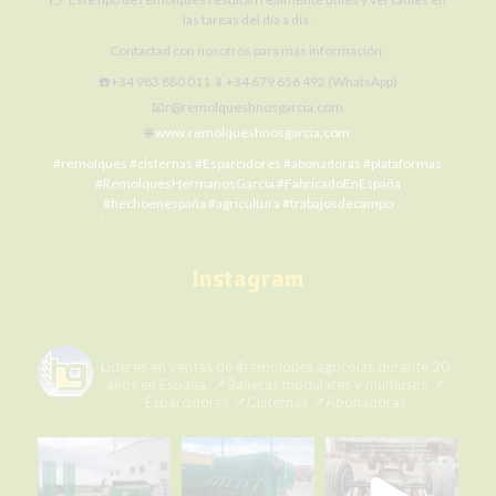
las tareas del día a día.
Contactad con nosotros para más información:
☎️+34 983 880 011 📱+34 679 656 492 (WhatsApp)
📧r@remolqueshnosgarcia.com
🌐
www.remolqueshnosgarcia.com
#remolques
#cisternas
#Esparcidores
#abonadoras
#plataformas
#RemolquesHermanosGarcía
#FabricadoEnEspaña
#hechoenespaña
#agricultura
#trabajosdecampo
#SiElCampoNoProduceLaCiudadNoCome
#agriculture
#MaquinariaAgrícola
#alquilermaquinariaagrícola
#alquilerremolques
#alquílame
#siembra
#cosecha
#Fertilización
Instagram
#RHG
#agro
#ElCampoNoPara
Photo
remolqueshermanosgarcia
View on Facebook
·
Share
Líderes en ventas de #remolques agrícolas durante 20
años en España.
📌Bañeras modulares y multiusos
📌
Esparcidores
📌Cisternas
📌Abonadoras
Remolques Hermanos García
1 week ago
Cerrando el día con la mejor vista y la mejor mercancía. ¡Momento
perfecto para unas fotos espectaculares! 🌇📸